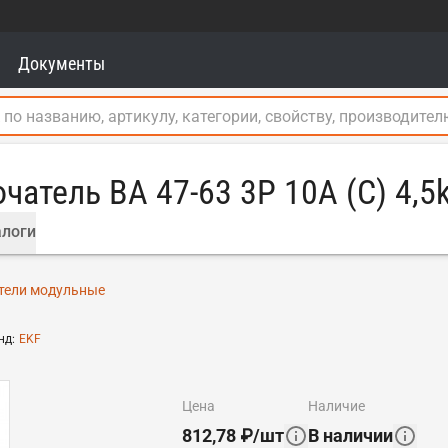
Документы
атель ВА 47-63 3P 10А (C) 4,
логи
тели модульные
нд
:
EKF
цена
наличие
812,78
₽
/
шт
В наличии