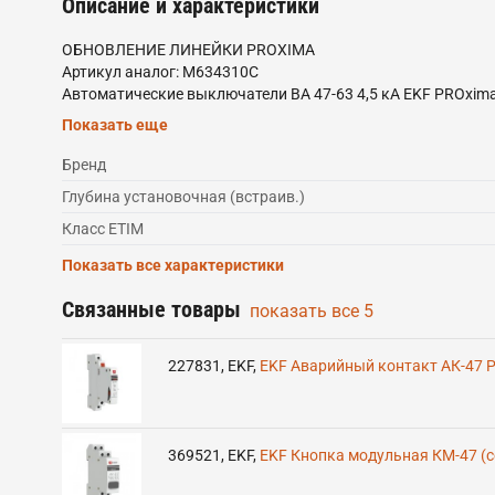
Описание и характеристики
ОБНОВЛЕНИЕ ЛИНЕЙКИ PROXIMA
Артикул аналог: M634310C
Автоматические выключатели ВА 47-63 4,5 кА EKF PROxi
выключателей является усовершенствованная конструкци
Показать еще
опломбирования выключателей, что исключает несанкцио
расхождения корпуса. Выключатели оборудованы удобной
Бренд
цветовой индикатор состояния. Конструкция установочно
Глубина установочная (встраив.)
Класс ETIM
Показать все характеристики
Связанные товары
показать все
5
227831
,
EKF
,
EKF Аварийный контакт АК-47 
369521
,
EKF
,
EKF Кнопка модульная КМ-47 (