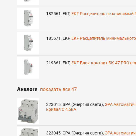
182561
,
EKF
,
EKF Расцепитель независимый 
185571
,
EKF
,
EKF Расцепитель минимальног
219861
,
EKF
,
EKF Блок-контакт БК-47 PROxi
Аналоги
показать все
47
323015
,
ЭРА (Энергия света)
,
ЭРА Автоматич
кривая C 4,5кА
323045
,
ЭРА (Энергия света)
,
ЭРА Автоматич