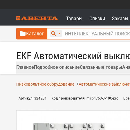
Товары
Списки
Заказы
Каталог
EKF Автоматический выключ
Главное
Подробное описание
Связанные товары
Ана
Низковольтное оборудование
Автоматические выключа
Артикул
:
324231
Код производителя
:
mcb4763-3-10C-pro
Бре