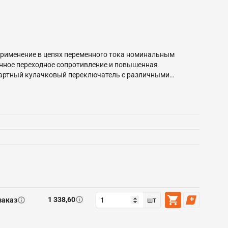
рименение в цепях переменного тока номинальным
енное переходное сопротивление и повышенная
ндартный кулачковый переключатель с различными
 контактной группой (выключатель нагрузки); • ПК-3 –
аются с передним креплением. Устанавливаются на
тся на монтажную панель.
1 338,60
заказ
шт