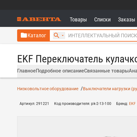
Товары
Списки
Заказы
Каталог
EKF Переключатель кулачк
Главное
Подробное описание
Связанные товары
Ана
Низковольтное оборудование
Выключатели нагрузки (р
Артикул
:
291221
Код производителя
:
pk-2-13-100
Бренд
:
EKF