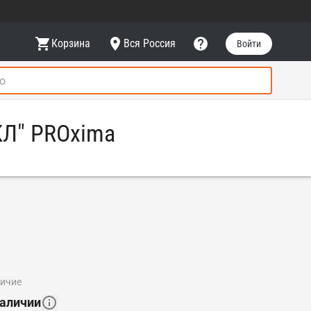
Корзина
Вся Россия
Войти
КЛ" PROxima
личие
наличии