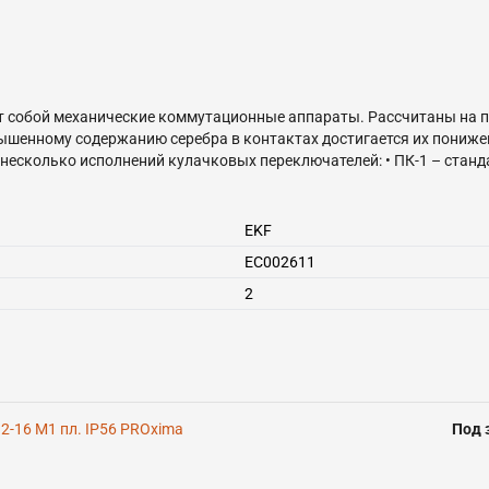
 собой механические коммутационные аппараты. Рассчитаны на п
овышенному содержанию серебра в контактах достигается их пониж
 несколько исполнений кулачковых переключателей: • ПК-1 – ста
-2 – трехфазный кулачковый переключатель с усовершенствованной
IP 54 (выключатель нагрузки). Переключатели ПК-1 и ПК-2 выпуск
я и т. п. Переключатели ПК-3 с задним креплением устанавливаю
EKF
EC002611
2
-16 М1 пл. IP56 PROxima
Под 