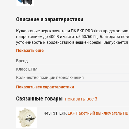
Описание и характеристики
Кулачковые переключатели ПК EKF PROxima представляют
напряжением до 400 В и частотой 50/60 Гц. Благодаря п
устойчивость к воздействию внешней среды. Выпускается
схемами коммутации и разным количеством полюсов; • ПК
Показать еще
трехфазный кулачковый переключатель в защитном боксе 
переднюю панель щитового оборудования, пульт управлени
Бренд
Класс ETIM
Количество позиций переключения
Показать все характеристики
Связанные товары
показать все
3
443131
,
EKF
,
EKF Пакетный выключатель ПВ 2