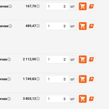
167,70
личии
шт
489,47
личии
шт
2 112,90
ичии
шт
1 749,83
ичии
шт
3 803,12
ичии
шт