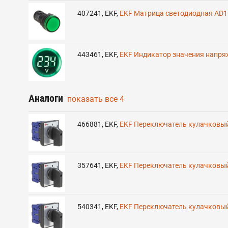
407241
,
EKF
,
EKF Матрица светодиодная AD1
443461
,
EKF
,
EKF Индикатор значения напря
Аналоги
показать все
4
466881
,
EKF
,
EKF Переключатель кулачковый 
357641
,
EKF
,
EKF Переключатель кулачковый 
540341
,
EKF
,
EKF Переключатель кулачковый 