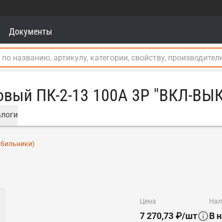
Документы
овый ПК-2-13 100А 3P "ВКЛ-ВЫ
логи
убильники)
цена
на
7 270,73
₽
/
шт
В 