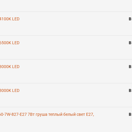
4100K LED
В
6500K LED
В
3000K LED
В
3000K LED
В
0-7W-827-E27 7Вт груша теплый белый свет Е27,
В