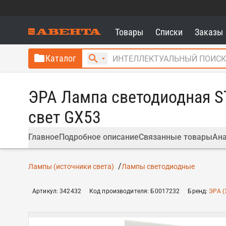
Товары
Списки
Заказы
Каталог
ЭРА Лампа светодиодная S
свет GX53
Главное
Подробное описание
Связанные товары
Ана
Лампы (источники света)
Лампы светодиодные
Артикул
:
342432
Код производителя
:
Б0017232
Бренд
:
ЭРА (