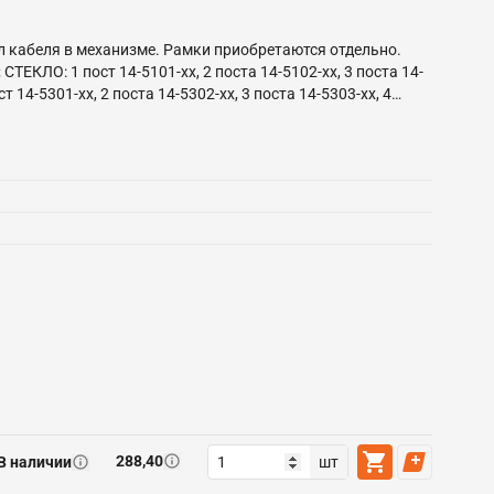
 кабеля в механизме. Рамки приобретаются отдельно.
 СТЕКЛО: 1 пост 14-5101-хх, 2 поста 14-5102-хх, 3 поста 14-
т 14-5301-хх, 2 поста 14-5302-хх, 3 поста 14-5303-хх, 4
, чёрное дерево, 07-ясень, 09-дуб, 10-венге, 11-клён, 14-
рый, 41-сталь, 42-титан).
288,40
В наличии
шт