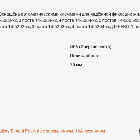
5. Оснащёна автоматическими клеммами для надёжной фиксации жил
002-хх, 3 поста 14-5003-хх, 4 поста 14-5004-хх, 5 постов 14-5005-хх;
ста 14-5202-хх, 3 поста 14-5203-хх, 4 поста 14-5204-хх; ДЕРЕВО: 1 пос
 белёный дуб, 02-слоновая кость, 03-алюминий, 04-шампань, 05-чёрный
айм, 27-зелёный, 28-голубой, 29-синий, 30-розовый, 31-мокко, 32-се
ЭРА (Энергия света)
Поликарбонат
75 мм
Gallery Белый Розетка с заземлением, 16А, механизм