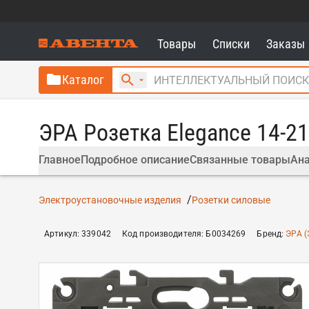
Товары
Списки
Заказы
Каталог
ЭРА Розетка Elegance 14-2
Главное
Подробное описание
Связанные товары
Ана
Электроустановочные изделия
Розетки силовые
Артикул
:
339042
Код производителя
:
Б0034269
Бренд
:
ЭРА (