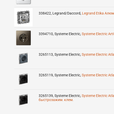
338422
,
Legrand/Daccord
,
Legrand Etika Алюм
3394710
,
Systeme Electric
,
Systeme Electric A
3265113
,
Systeme Electric
,
Systeme Electric At
3265119
,
Systeme Electric
,
Systeme Electric At
3265139
,
Systeme Electric
,
Systeme Electric At
быстрозажим. клем.