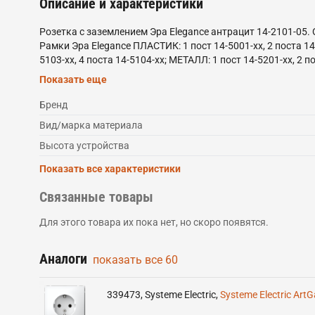
Описание и характеристики
Розетка с заземлением Эра Elegance антрацит 14-2101-0
Рамки Эра Elegance ПЛАСТИК: 1 пост 14-5001-хх, 2 поста 14-5
5103-хх, 4 поста 14-5104-хх; МЕТАЛЛ: 1 пост 14-5201-хх, 2 по
поста 14-5304-хх (хх - код цвета: 00-прозрачный, 01-белый,
Показать еще
медь, 21-жёлтый, 22-оранжевый, 23-красный, 25-бордо, 26-л
Бренд
Вид/марка материала
Высота устройства
Показать все характеристики
Связанные товары
Для этого товара их пока нет, но скоро появятся.
Аналоги
показать все
60
339473
,
Systeme Electric
,
Systeme Electric Art