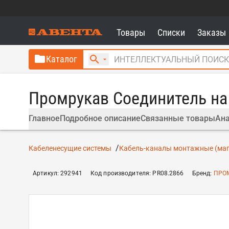
Товары
Списки
Заказы
Каталог
Промрукав Соединитель на 
Главное
Подробное описание
Связанные товары
Ана
Кабеленесущие системы
Кабель-каналы монтажные (маг
Артикул
:
292941
Код производителя
:
PR08.2866
Бренд
:
ПРО