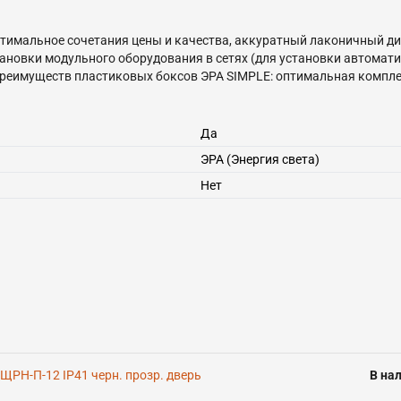
тимальное сочетания цены и качества, аккуратный лаконичный ди
ановки модульного оборудования в сетях (для установки автомати
 преимуществ пластиковых боксов ЭРА SIMPLE: оптимальная компл
нтипиренами не поддерживает горение), возможность регулировать
Да
ЭРА (Энергия света)
Нет
 ЩРН-П-12 IP41 черн. прозр. дверь
В на