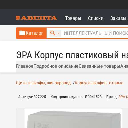
Товары
Списки
Заказы
Каталог
ЭРА Корпус пластиковый н
Главное
Подробное описание
Связанные товары
Ана
Щиты и шкафы, шинопровод
Корпуса шкафов готовые
Артикул
:
327225
Код производителя
:
Б0041523
Бренд
:
ЭРА (