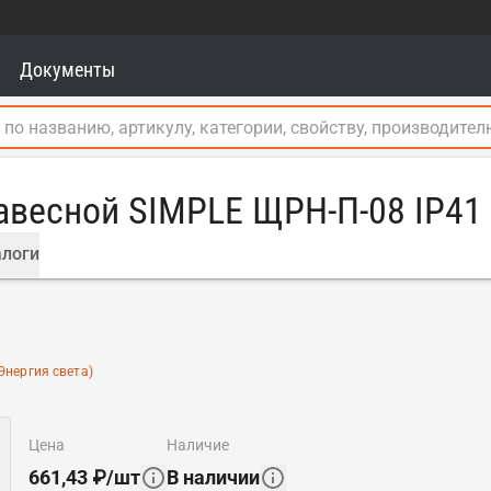
Документы
авесной SIMPLE ЩРН-П-08 IP41
логи
Энергия света)
цена
наличие
661,43
₽
/
шт
В наличии