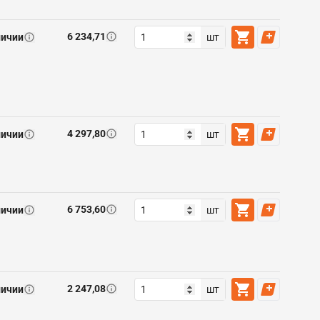
6 234,71
личии
шт
4 297,80
личии
шт
6 753,60
личии
шт
2 247,08
личии
шт