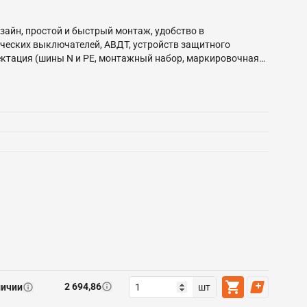
зайн, простой и быстрый монтаж, удобство в
ческих выключателей, АВДТ, устройств защитного
ектация (шины N и PE, монтажный набор, маркировочная
 глубину установки DIN-рейки, наличие возможности
2 694,86
личии
шт