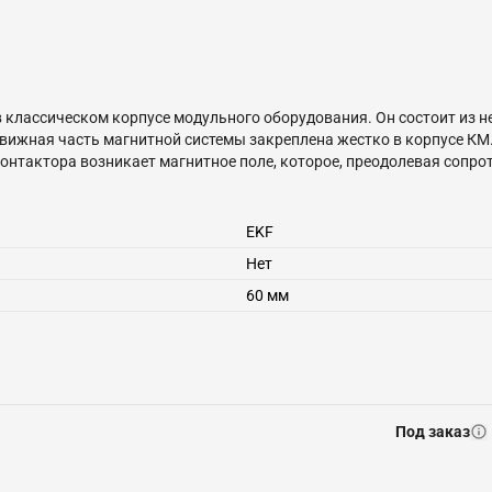
 классическом корпусе модульного оборудования. Он состоит из 
вижная часть магнитной системы закреплена жестко в корпусе КМ
онтактора возникает магнитное поле, которое, преодолевая сопр
шки управления пружина размыкает контакты. Возможна коммута
EKF
Нет
60 мм
Под заказ