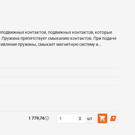
неподвижных контактов, подвижных контактов, которые
. Пружина препятствует смыканию контактов. При подаче
отивление пружины, смыкает магнитную систему и
ция алюминиевым и медным проводом.
1 779,76
шт