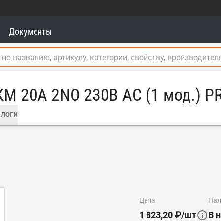
Документы
КМ 20А 2NO 230В АС (1 мод.) 
логи
цена
на
1 823,20
₽
/
шт
В 