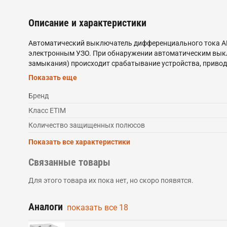
Описание и характеристики
Автоматический выключатель дифференциального тока АВ
электронным УЗО. При обнаружении автоматическим выклю
замыкания) происходит срабатывание устройства, приво
причину срабатывания (опущена только часть рычага – ко
Показать еще
усовершенствованная конструкция. Данные выключатели
что исключает несанкционированный доступ к проводник
Бренд
Возможна коммутация алюминиевым и медным проводни
Класс ETIM
Количество защищенных полюсов
Показать все характеристики
Связанные товары
Для этого товара их пока нет, но скоро появятся.
Аналоги
показать все
18