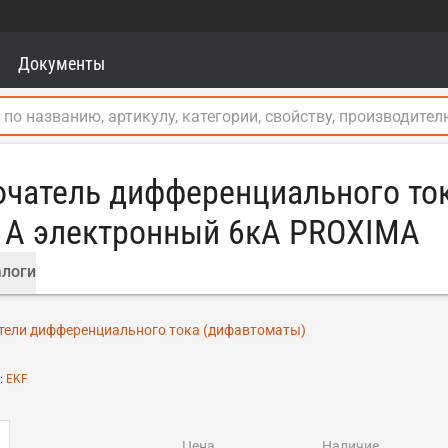
Документы
чатель дифференциального то
п A электронный 6кА PROXIMA
логи
ели дифференциального тока (дифавтоматы)
:
EKF
цена
наличие