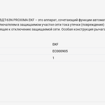
ДТ-63N PROXIMA EKF – это аппарат, сочетающий функции автома
чателем в защищаемом участке сети тока утечки (повреждения) н
дящее к отключению защищаемой сети. Особая конструкция рычага
роткое замыкание или перегрузка, опущены обе части рычага – то
 имеют пластиковые крышки, закрывающие доступ к винтовым за
ам. Автоматические выключатели дифференциального тока АВДТ-63
EKF
ком.
EC000905
1