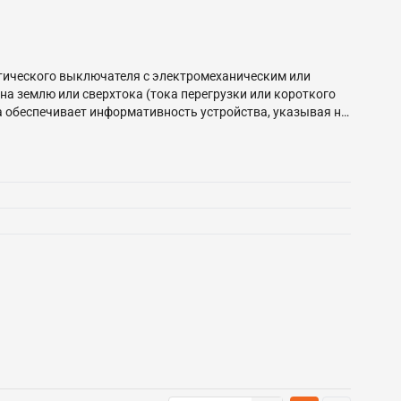
тического выключателя с электромеханическим или
а землю или сверхтока (тока перегрузки или короткого
 обеспечивает информативность устройства, указывая на
к утечки). Особенностью данной серии АВДТ является
жимам и служащие для опломбирования винтовых клемм,
N PROXIMA EKF соответствуют ГОСТ IEC 61009-1.