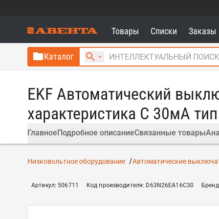
Товары
Списки
Заказы
Каталог
EKF Автоматический выклю
характеристика C 30мА ти
Главное
Подробное описание
Связанные товары
Ана
Низковольтное оборудование
Автоматические выключат
Артикул
:
506711
Код производителя
:
D63N26EA16C30
Бренд