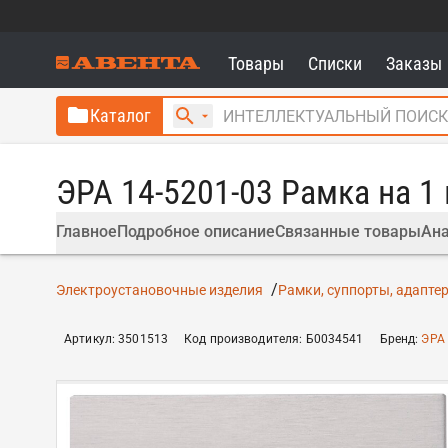
Товары
Списки
Заказы
Каталог
ЭРА 14-5201-03 Рамка на 1
Главное
Подробное описание
Связанные товары
Ана
Электроустановочные изделия
Рамки, суппорты, адапте
Артикул
:
3501513
Код производителя
:
Б0034541
Бренд
:
ЭРА 