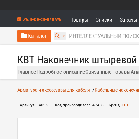
Товары
Списки
Заказы
Каталог
КВТ Наконечник штыревой 
Главное
Подробное описание
Связанные товары
Ана
Арматура и аксессуары для кабеля
Кабельные наконечни
Артикул
:
340961
Код производителя
:
47458
Бренд
:
КВТ