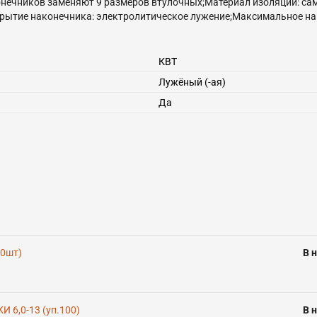
нечников заменяют 9 размеров втулочных;Материал изоляции: са
крытие наконечника: электролитическое лужение;Максимальное на
руба для облегчения монтажа многопроволочных медных жил;незав
ости трубной части наконечников увеличивают механическую проч
водника поверх изолирующей манжеты;
КВТ
Лужёный (-ая)
Да
00шт)
В 
 6,0-13 (уп.100)
В 