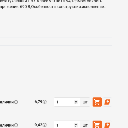
мозатухающий ПВХ.Класс V-0 по UL94;Термостойкость
пряжение: 690 В;Особенности конструкции:исполнение
аренный стыковой шов на трубной контактной части
ность соединения с жилой;;Расширенные
6,79
наличии
шт
9,42
наличии
шт