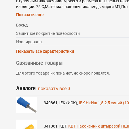
втулочным наконечникам;Всего 3 размера штыревых нако
изоляции: 75 C;Материал наконечника: медь марки М1;По
Easy Entry: виниловая манжета отформована в виде раст
Показать еще
наконечников;поперечные засечки на внутренней поверхн
мультиразмерные диапазоны опрессовки;Опрессовка про
Бренд
Защитное покрытие поверхности
Изолированн.
Показать все характеристики
Связанные товары
Для этого товара их пока нет, но скоро появятся.
Аналоги
показать все
3
340861
,
IEK (ИЭК)
,
IEK НкИш 1,5-2,5 синий (1
341061
,
КВТ
,
КВТ Наконечник штыревой НШКИ