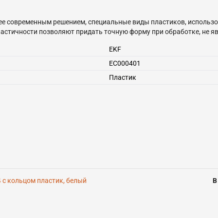
ее современным решением, специальные виды пластиков, использ
ластичности позволяют придать точную форму при обработке, не я
EKF
EC000401
Пластик
 с кольцом пластик, белый
В