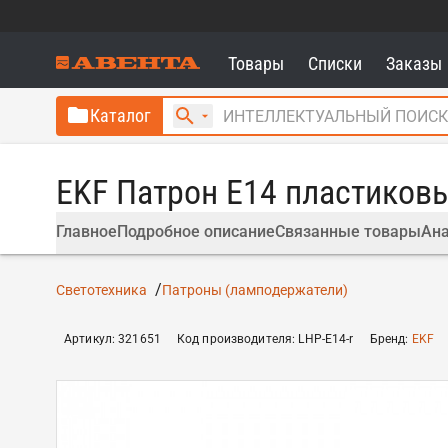
Товары
Списки
Заказы
Каталог
EKF Патрон Е14 пластиковы
Главное
Подробное описание
Связанные товары
Ана
Светотехника
Патроны (ламподержатели)
Артикул
:
321651
Код производителя
:
LHP-E14-r
Бренд
:
EKF