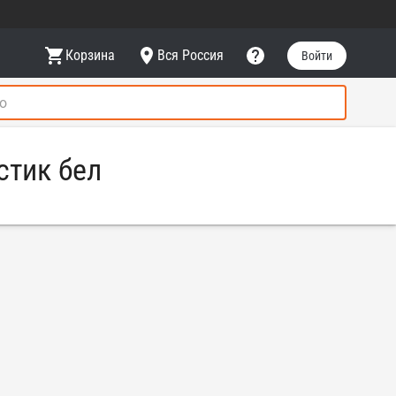
Корзина
Вся Россия
Войти
стик бел