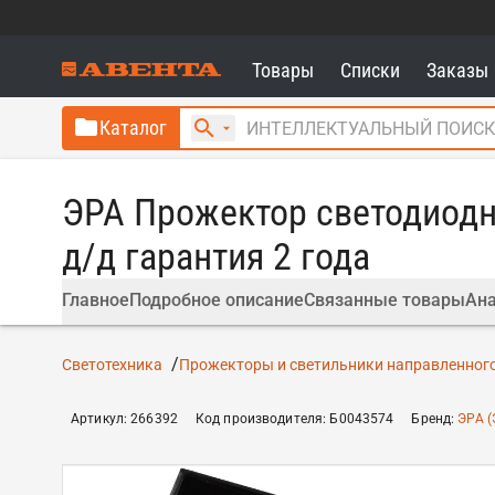
Товары
Списки
Заказы
Каталог
ЭРА Прожектор светодиодны
д/д гарантия 2 года
Главное
Подробное описание
Связанные товары
Ана
Светотехника
Прожекторы и светильники направленного
Артикул
:
266392
Код производителя
:
Б0043574
Бренд
:
ЭРА (