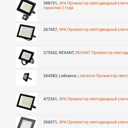
398731
,
ЭРА Прожектор светодиодный уличны
гарантия 2 года
267657
,
ЭРА Прожектор светодиодный уличны
275342
,
REXANT
,
REXANT Прожектор светодио
264583
,
Ledvance
,
Ledvance Прожектор свет
472341
,
ЭРА Прожектор светодиодный уличны
266371
,
ЭРА Прожектор светодиодный уличны