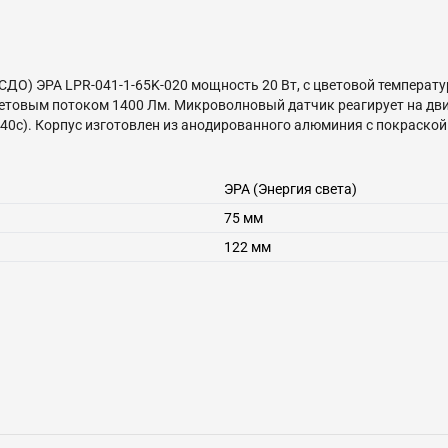
ДО) ЭРА LPR-041-1-65K-020 мощность 20 Вт, с цветовой температу
ветовым потоком 1400 Лм. Микроволновый датчик реагирует на движ
0с). Корпус изготовлен из анодированного алюминия с покраской в
оэнергии. Светильник работает в широком диапазоне рабочих нап
 так и наружного применения. Предназначен как для промышленного,
ве уличного фонаря.
ЭРА (Энергия света)
75 мм
122 мм