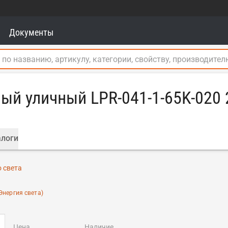
Документы
й уличный LPR-041-1-65K-020 
логи
 света
Энергия света)
цена
наличие