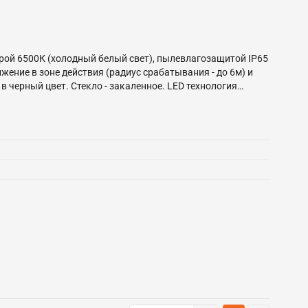
рой 6500К (холодный белый свет), пылевлагозащитой IP65
ение в зоне действия (радиус срабатывания - до 6м) и
 черный цвет. Стекло - закаленное. LED технология
ряжений - 200-240В, а также широком диапазоне
 так и для бытового освещения: дворов, подсобных