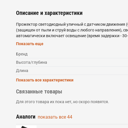
Описание и характеристики
Прожектор светодиодный уличный с датчиком движения (С
(защищен от пыли и струй воды с любого направления), с
автоматически включает освещение (время задержки - 30-4
обеспечивает длительный срок службы и экономию электр
Показать еще
температу от -45 до +40 - подходит как для внутреннего,
помещений, приусадебных хозяйств, билбородов, в качест
Бренд
Высота/глубина
Длина
Показать все характеристики
Связанные товары
Для этого товара их пока нет, но скоро появятся.
Аналоги
показать все
44