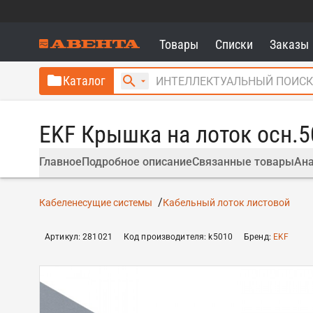
Товары
Списки
Заказы
Каталог
EKF Крышка на лоток осн.5
Главное
Подробное описание
Связанные товары
Ана
Кабеленесущие системы
Кабельный лоток листовой
Артикул
:
281021
Код производителя
:
k5010
Бренд
:
EKF