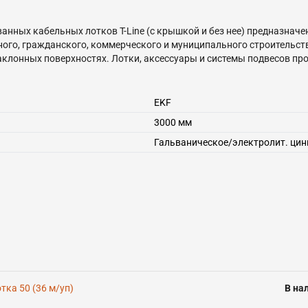
нных кабельных лотков T-Line (с крышкой и без нее) предназначе
го, гражданского, коммерческого и муниципального строительств
наклонных поверхностях. Лотки, аксессуары и системы подвесов пр
нтов позволяет построить трассу любой сложности.
EKF
3000 мм
Гальваническое/электролит. ци
ка 50 (36 м/уп)
В на