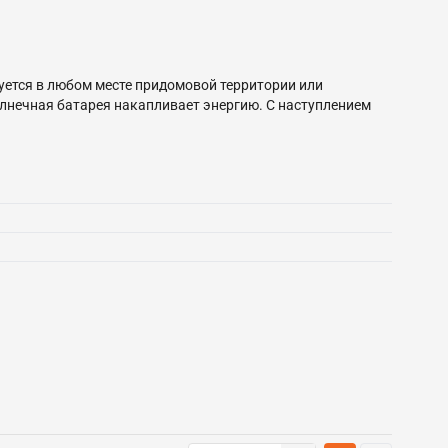
ется в любом месте придомовой территории или
солнечная батарея накапливает энергию. С наступлением
. Угол наклона солнечной панели можно изменять до 180°.