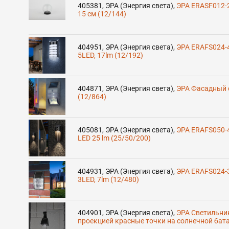
405381
,
ЭРА (Энергия света)
,
ЭРА ERASF012-2
15 cм (12/144)
404951
,
ЭРА (Энергия света)
,
ЭРА ERAFS024-4
5LED, 17lm (12/192)
404871
,
ЭРА (Энергия света)
,
ЭРА Фасадный с
(12/864)
405081
,
ЭРА (Энергия света)
,
ЭРА ERAFS050-
LED 25 lm (25/50/200)
404931
,
ЭРА (Энергия света)
,
ЭРА ERAFS024-3
3LED, 7lm (12/480)
404901
,
ЭРА (Энергия света)
,
ЭРА Светильни
проекцией красные точки на солнечной бат