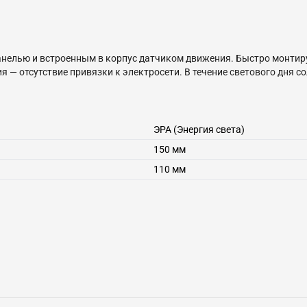
нелью и встроенным в корпус датчиком движения. Быстро монтиру
 — отсутствие привязки к электросети. В течение светового дня 
ого размера (170 х 14 0х 95 мм) расположены 6 ярких светодиодов
ЭРА (Энергия света)
150 мм
110 мм