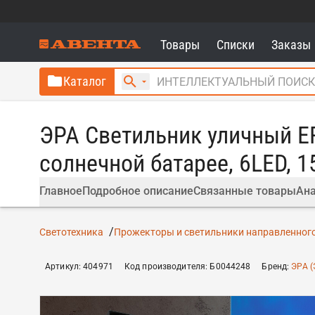
Товары
Списки
Заказы
Каталог
ЭРА Светильник уличный E
солнечной батарее, 6LED, 1
Главное
Подробное описание
Связанные товары
Ана
Светотехника
Прожекторы и светильники направленного
Артикул
:
404971
Код производителя
:
Б0044248
Бренд
:
ЭРА (