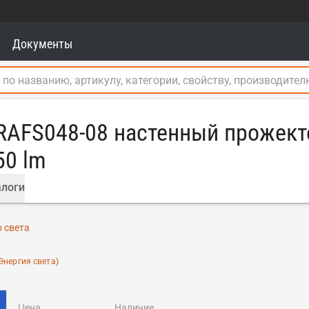
Документы
RAFS048-08 настенный прожекто
50 lm
логи
 света
Энергия света)
цена
наличие