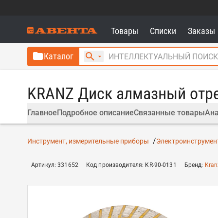
Товары
Списки
Заказы
Каталог
KRANZ Диск алмазный отре
Главное
Подробное описание
Связанные товары
Ана
Инструмент, измерительные приборы
Электроинструмент
Артикул
:
331652
Код производителя
:
KR-90-0131
Бренд
:
Kran