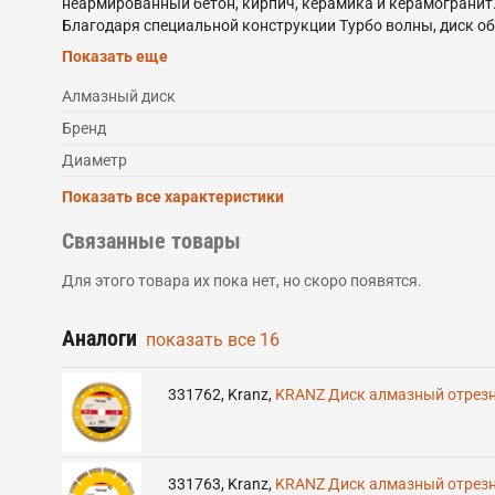
неармированный бетон, кирпич, керамика и керамограни
Благодаря специальной конструкции Турбо волны, диск об
способен выдерживать более интенсивные нагрузки.Диск с
Показать еще
материала и долгий срок службы самого диска. Процесс 
водяного оxлаждения. Срок годности не ограничен. Храни
Алмазный диск
металлов. При установке диска руководствуйтесь стрелк
Бренд
Диаметр
Показать все характеристики
Связанные товары
Для этого товара их пока нет, но скоро появятся.
Аналоги
показать все
16
331762
,
Kranz
,
KRANZ Диск алмазный отрезн
331763
,
Kranz
,
KRANZ Диск алмазный отрезн