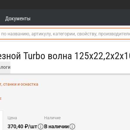
Документы
зной Turbo волна 125x22,2x2x
логи
, станки и оснастка
z
цена
наличие
370,40
₽
/
шт
В наличии