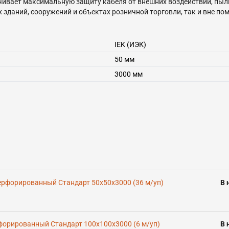
ивает максимальную защиту кабеля от внешних воздействий, пыли 
зданий, сооружений и объектах розничной торговли, так и вне пом
из рулонной холоднокатаной стали, оцинкованной конвейерным сп
IEK (ИЭК)
ов и аксессуаров, предназначенных для изменения направления т
50 мм
3135016-2017. По требованиям безопасности изделие соответствуе
3000 мм
рфорированный Стандарт 50х50х3000 (36 м/уп)
В 
орированный Стандарт 100х100х3000 (6 м/уп)
В 