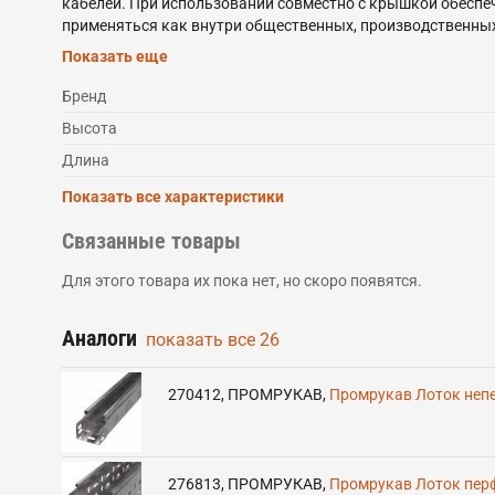
кабелей. При использовании совместно с крышкой обеспеч
применяться как внутри общественных, производственных 
помещениях с повышенной влажностью.
Показать еще
Прокатные перфорированные лотки IEK изготавливаются 
готовых изделий в расплав цинка ГОСТ 9.307.
Бренд
Система прокатных лотков IEK состоит из прямых элемент
Высота
разных габаритов.
Лоток перфорированный выпускается по ТУ 27.33.13-002-8
Длина
Показать все характеристики
Связанные товары
Для этого товара их пока нет, но скоро появятся.
Аналоги
показать все
26
270412
,
ПРОМРУКАВ
,
Промрукав Лоток непе
276813
,
ПРОМРУКАВ
,
Промрукав Лоток перф