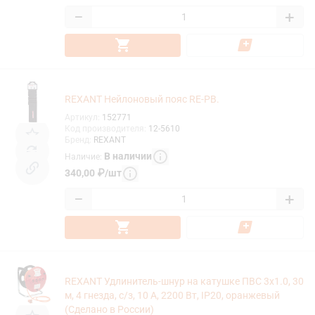
−
+
REXANT Нейлоновый пояс RE-PB.
Артикул
:
152771
Код производителя
:
12-5610
Бренд
:
REXANT
В наличии
Наличие
:
340,00
₽
/
шт
−
+
REXANT Удлинитель-шнур на катушке ПВС 3х1.0, 30
м, 4 гнезда, с/з, 10 А, 2200 Вт, IP20, оранжевый
(Сделано в России)