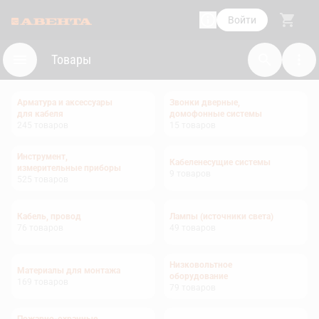
Войти
Товары
Арматура и аксессуары
Звонки дверные,
для кабеля
домофонные системы
245
товаров
15
товаров
Инструмент,
Кабеленесущие системы
измерительные приборы
9
товаров
525
товаров
Кабель, провод
Лампы (источники света)
76
товаров
49
товаров
Низковольтное
Материалы для монтажа
оборудование
169
товаров
79
товаров