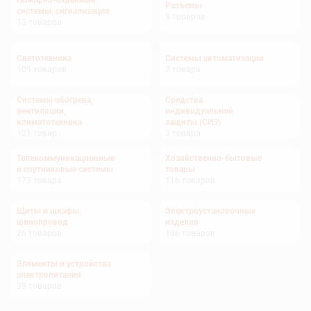
Пожарно-охранные
Разъемы
системы, сигнализация
8
товаров
13
товаров
Светотехника
Системы автоматизации
109
товаров
3
товара
Системы обогрева,
Средства
вентиляции,
индивидуальной
климатотехника
защиты (СИЗ)
121
товар
3
товара
Телекоммуникационные
Хозяйственно-бытовые
и спутниковые системы
товары
173
товара
116
товаров
Щиты и шкафы,
Электроустановочные
шинопровод
изделия
26
товаров
186
товаров
Элементы и устройства
электропитания
39
товаров