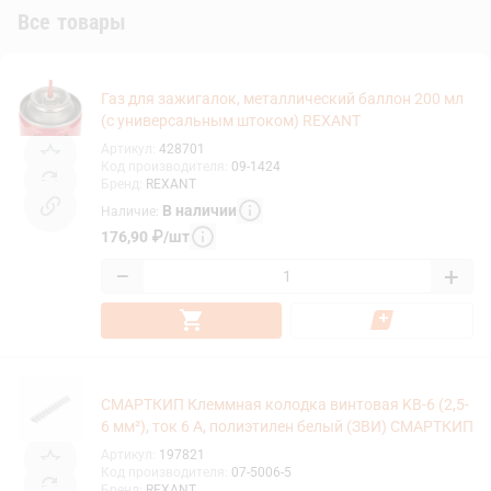
Все товары
Газ для зажигалок, металлический баллон 200 мл
(с универсальным штоком) REXANT
Артикул
:
428701
Код производителя
:
09-1424
Бренд
:
REXANT
В наличии
Наличие
:
176,90
₽
/
шт
−
+
СМАРТКИП Клеммная колодка винтовая KВ-6 (2,5-
6 мм²), ток 6 A, полиэтилен белый (ЗВИ) СМАРТКИП
Артикул
:
197821
Код производителя
:
07-5006-5
Бренд
:
REXANT