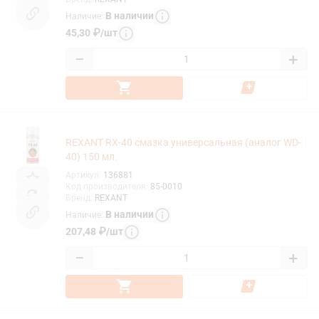
В наличии
Наличие
:
45,30
₽
/
шт
−
+
REXANT RX-40 cмазка универсальная (аналог WD-
40) 150 мл.
Артикул
:
136881
Код производителя
:
85-0010
Бренд
:
REXANT
В наличии
Наличие
:
207,48
₽
/
шт
−
+