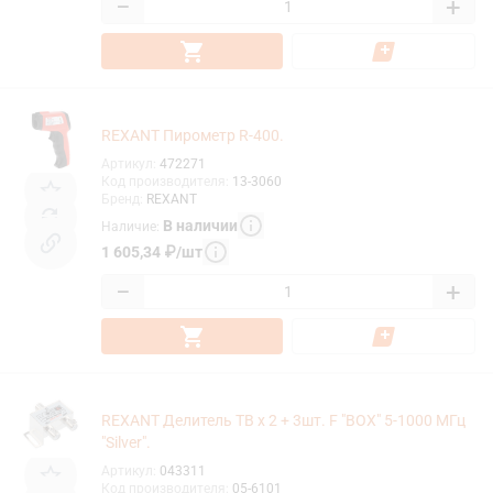
−
+
REXANT Пирометр R-400.
Артикул
:
472271
Код производителя
:
13-3060
Бренд
:
REXANT
В наличии
Наличие
:
1 605,34
₽
/
шт
−
+
REXANT Делитель ТВ х 2 + 3шт. F "BOX" 5-1000 МГц
"Silver".
Артикул
:
043311
Код производителя
:
05-6101