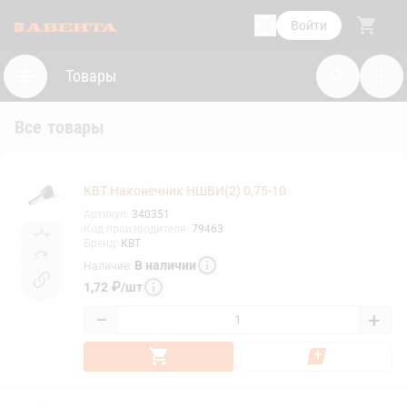
Войти
Товары
Все товары
КВТ Наконечник НШВИ(2) 0,75-10
Артикул
:
340351
Код производителя
:
79463
Бренд
:
КВТ
В наличии
Наличие
:
1,72
₽
/
шт
−
+