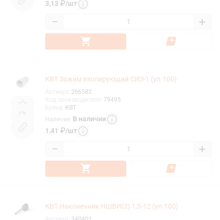
3,13
₽
/
шт
−
+
КВТ Зажим изолирующий СИЗ-1 (уп.100)
Артикул
:
266582
Код производителя
:
79495
Бренд
:
КВТ
В наличии
Наличие
:
1,41
₽
/
шт
−
+
КВТ Наконечник НШВИ(2) 1,5-12 (уп.100)
Артикул
:
340401