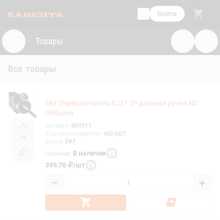
Войти
Товары
Все товары
EKF Переключатель BJ21 2P длинная ручка NO
PROxima
Артикул
:
409511
Код производителя
:
xb2-bj21
Бренд
:
EKF
В наличии
Наличие
:
399,70
₽
/
шт
−
+