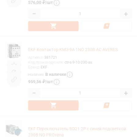
576,00
₽
/
шт
−
+
EKF Контактор КМЭ 9А 1NO 230В АС AVERES
Артикул
:
381721
Код производителя
:
ctr-s-9-10-230-av
Бренд
:
EKF
В наличии
Наличие
:
959,56
₽
/
шт
−
+
EKF Переключатель BD21 2P c синей подсветкой
230В NO PROxima