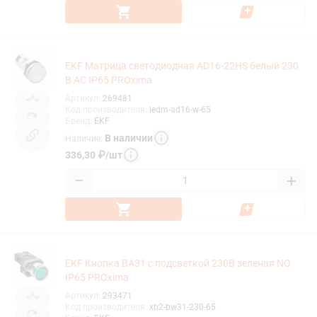
EKF Матрица светодиодная AD16-22HS белый 230
В AC IP65 PROxima
Артикул
:
269481
Код производителя
:
ledm-ad16-w-65
Бренд
:
EKF
В наличии
Наличие
:
336,30
₽
/
шт
−
+
EKF Кнопка BA31 с подсветкой 230В зеленая NO
IP65 PROxima
Артикул
:
293471
Код производителя
:
xb2-bw31-230-65