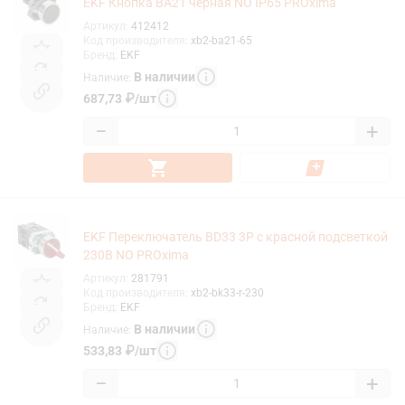
EKF Кнопка BA21 черная NO IP65 PROxima
Артикул
:
412412
Код производителя
:
xb2-ba21-65
Бренд
:
EKF
В наличии
Наличие
:
687,73
₽
/
шт
−
+
EKF Переключатель BD33 3P c красной подсветкой
230В NO PROxima
Артикул
:
281791
Код производителя
:
xb2-bk33-r-230
Бренд
:
EKF
В наличии
Наличие
:
533,83
₽
/
шт
−
+