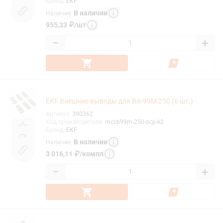
Бренд
:
EKF
В наличии
Наличие
:
955,33
₽
/
шт
−
+
EKF Внешние выводы для ВА-99М 250 (6 шт.)
Артикул
:
390362
Код производителя
:
mccb99m-250-ocp-k2
Бренд
:
EKF
В наличии
Наличие
:
3 016,11
₽
/
компл
−
+