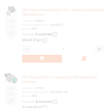
EKF Переключатель BG73 3P с замком возвратный
2NO PROxima
Артикул
:
409031
Код производителя
:
xb2-bg73
Бренд
:
EKF
В наличии
Наличие
:
550,47
₽
/
шт
−
+
EKF Кнопка BA31 с подсветкой 24В зеленая NO
PROxima
Артикул
:
412761
Код производителя
:
xb2-bw31-24
Бренд
:
EKF
В наличии
Наличие
:
519,49
₽
/
шт