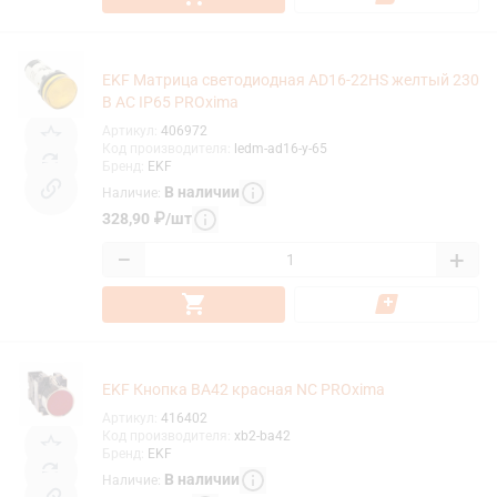
EKF Матрица светодиодная AD16-22HS желтый 230
В AC IP65 PROxima
Артикул
:
406972
Код производителя
:
ledm-ad16-y-65
Бренд
:
EKF
В наличии
Наличие
:
328,90
₽
/
шт
−
+
EKF Кнопка BA42 красная NC PROxima
Артикул
:
416402
Код производителя
:
xb2-ba42
Бренд
:
EKF
В наличии
Наличие
: