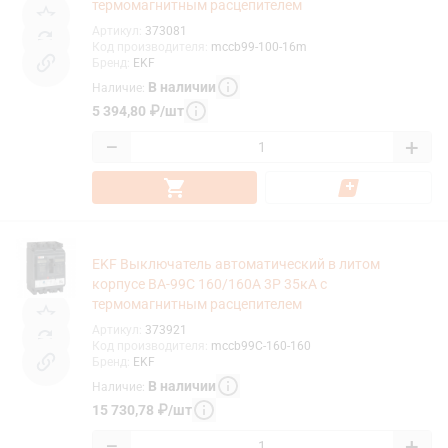
термомагнитным расцепителем
Артикул
:
373081
Код производителя
:
mccb99-100-16m
Бренд
:
EKF
В наличии
Наличие
:
5 394,80
₽
/
шт
−
+
EKF Выключатель автоматический в литом
корпусе ВА-99C 160/160А 3P 35кА с
термомагнитным расцепителем
Артикул
:
373921
Код производителя
:
mccb99C-160-160
Бренд
:
EKF
В наличии
Наличие
:
15 730,78
₽
/
шт
−
+