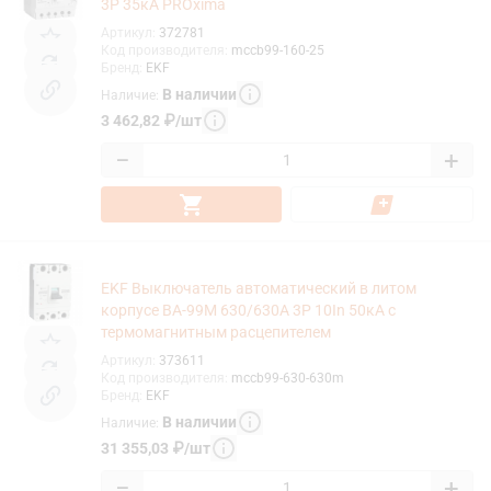
3P 35кА PROxima
Артикул
:
372781
Код производителя
:
mccb99-160-25
Бренд
:
EKF
В наличии
Наличие
:
3 462,82
₽
/
шт
−
+
EKF Выключатель автоматический в литом
корпусе ВА-99М 630/630А 3P 10In 50кА с
термомагнитным расцепителем
Артикул
:
373611
Код производителя
:
mccb99-630-630m
Бренд
:
EKF
В наличии
Наличие
:
31 355,03
₽
/
шт
−
+