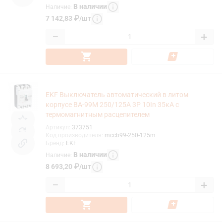
В наличии
Наличие
:
7 142,83
₽
/
шт
−
+
EKF Выключатель автоматический в литом
корпусе ВА-99М 250/125А 3P 10In 35кА с
термомагнитным расцепителем
Артикул
:
373751
Код производителя
:
mccb99-250-125m
Бренд
:
EKF
В наличии
Наличие
:
8 693,20
₽
/
шт
−
+