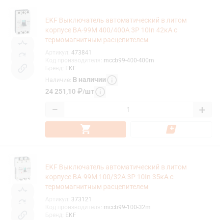
EKF Выключатель автоматический в литом
корпусе ВА-99М 400/400А 3P 10In 42кА с
термомагнитным расцепителем
Артикул
:
473841
Код производителя
:
mccb99-400-400m
Бренд
:
EKF
В наличии
Наличие
:
24 251,10
₽
/
шт
−
+
EKF Выключатель автоматический в литом
корпусе ВА-99М 100/32А 3P 10In 35кА с
термомагнитным расцепителем
Артикул
:
373121
Код производителя
:
mccb99-100-32m
Бренд
:
EKF