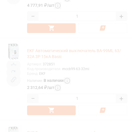
4 777,91
₽
/
шт
−
+
EKF Автоматический выключатель ВА-99МL 63/
32А 3P 15кА Basic
Артикул
:
372851
Код производителя
:
mccb99-63-32mi
Бренд
:
EKF
В наличии
Наличие
:
2 312,64
₽
/
шт
−
+