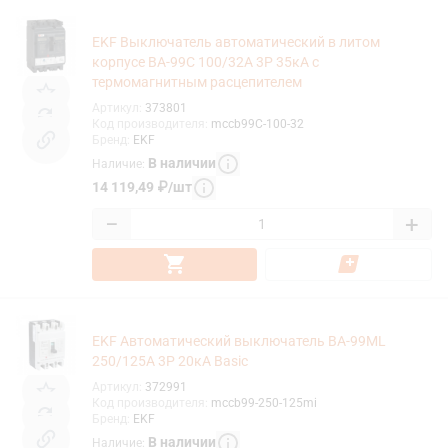
EKF Выключатель автоматический в литом
корпусе ВА-99C 100/32А 3P 35кА с
термомагнитным расцепителем
Артикул
:
373801
Код производителя
:
mccb99C-100-32
Бренд
:
EKF
В наличии
Наличие
:
14 119,49
₽
/
шт
−
+
EKF Автоматический выключатель ВА-99МL
250/125А 3P 20кА Basic
Артикул
:
372991
Код производителя
:
mccb99-250-125mi
Бренд
:
EKF
В наличии
Наличие
: