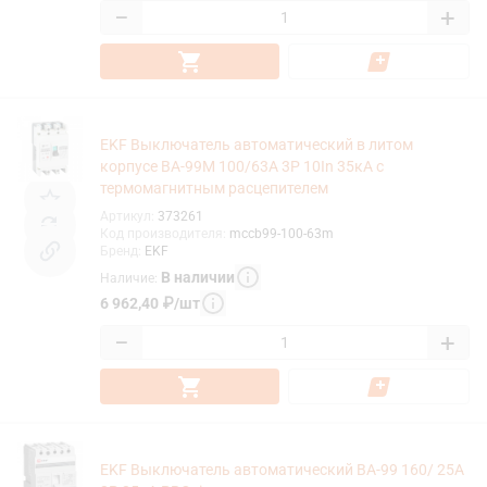
−
+
EKF Выключатель автоматический в литом
корпусе ВА-99М 100/63А 3P 10In 35кА с
термомагнитным расцепителем
Артикул
:
373261
Код производителя
:
mccb99-100-63m
Бренд
:
EKF
В наличии
Наличие
:
6 962,40
₽
/
шт
−
+
EKF Выключатель автоматический ВА-99 160/ 25А