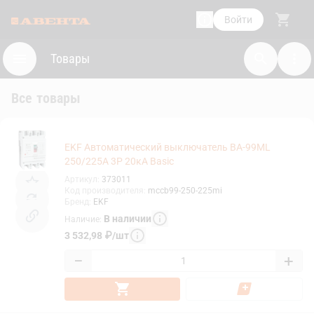
Войти
Товары
Все товары
EKF Автоматический выключатель ВА-99МL
250/225А 3P 20кА Basic
Артикул
:
373011
Код производителя
:
mccb99-250-225mi
Бренд
:
EKF
В наличии
Наличие
:
3 532,98
₽
/
шт
−
+