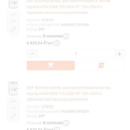
EKF Выключатель автоматический в литом
корпусе ВА-99М 100/40А 3P 10In 35кА с
термомагнитным расцепителем
Артикул
:
373151
Код производителя
:
mccb99-100-40m
Бренд
:
EKF
В наличии
Наличие
:
6 829,54
₽
/
шт
−
+
EKF Выключатель автоматический в литом
корпусе ВА-99М 100/20А 3P 10In 35кА с
термомагнитным расцепителем
Артикул
:
373721
Код производителя
:
mccb99-100-20m
Бренд
:
EKF
В наличии
Наличие
:
6 829,54
₽
/
шт