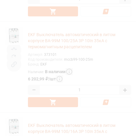
EKF Выключатель автоматический в литом
корпусе ВА-99М 100/25А 3P 10In 35кА с
термомагнитным расцепителем
Артикул
:
373101
Код производителя
:
mccb99-100-25m
Бренд
:
EKF
В наличии
Наличие
:
6 202,99
₽
/
шт
−
+
EKF Выключатель автоматический в литом
корпусе ВА-99М 100/16А 3P 10In 35кА с