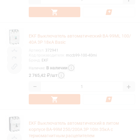
EKF Выключатель автоматический ВА-99МL 100/
40А 3P 18кА Basic
Артикул
:
372941
Код производителя
:
mccb99-100-40mi
Бренд
:
EKF
В наличии
Наличие
:
2 765,42
₽
/
шт
−
+
EKF Выключатель автоматический в литом
корпусе ВА-99М 250/200А 3P 10In 35кА с
термомагнитным расцепителем