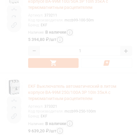
корпусе ВА-99М 100/50А 3P 10In 35кА с
термомагнитным расцепителем
Артикул
:
373211
Код производителя
:
mccb99-100-50m
Бренд
:
EKF
В наличии
Наличие
:
5 394,80
₽
/
шт
−
+
EKF Выключатель автоматический в литом
корпусе ВА-99М 250/100А 3P 10In 35кА с
термомагнитным расцепителем
Артикул
:
373321
Код производителя
:
mccb99-250-100m
Бренд
:
EKF
В наличии
Наличие
:
9 639,20
₽
/
шт