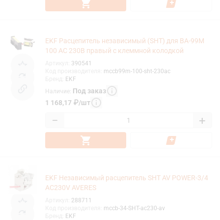
EKF Расцепитель независимый (SHT) для ВА-99М
100 AC 230В правый с клеммной колодкой
Артикул
:
390541
Код производителя
:
mccb99m-100-sht-230ac
Бренд
:
EKF
Под заказ
Наличие
:
1 168,17
₽
/
шт
−
+
EKF Независимый расцепитель SHT AV POWER-3/4
АC230V AVERES
Артикул
:
288711
Код производителя
:
mccb-34-SHT-ac230-av
Бренд
:
EKF