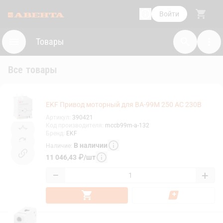
Войти
Товары
Все товары
EKF Привод моторный для ВА-99М 250 AC 230В
Артикул
:
390421
Код производителя
:
mccb99m-a-132
Бренд
:
EKF
В наличии
Наличие
:
11 046,43
₽
/
шт
−
+