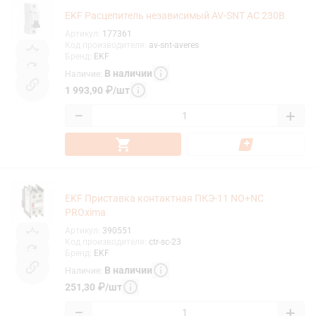
EKF Расцепитель независимый AV-SNT AC 230В
Артикул
:
177361
Код производителя
:
av-snt-averes
Бренд
:
EKF
В наличии
Наличие
:
1 993,90
₽
/
шт
−
+
EKF Приставка контактная ПКЭ-11 NO+NC
PROxima
Артикул
:
390551
Код производителя
:
ctr-sc-23
Бренд
:
EKF
В наличии
Наличие
:
251,30
₽
/
шт
−
+