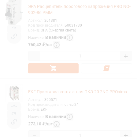
ЭРА Расцепитель порогового напряжения PRO NO-
902-86 РММ
Артикул
:
201381
Код производителя
:
Б0031730
Бренд
:
ЭРА (Энергия света)
В наличии
Наличие
:
760,42
₽
/
шт
−
+
EKF Приставка контактная ПКЭ-20 2NO PROxima
Артикул
:
390571
Код производителя
:
ctr-sc-24
Бренд
:
EKF
В наличии
Наличие
:
273,10
₽
/
шт
−
+