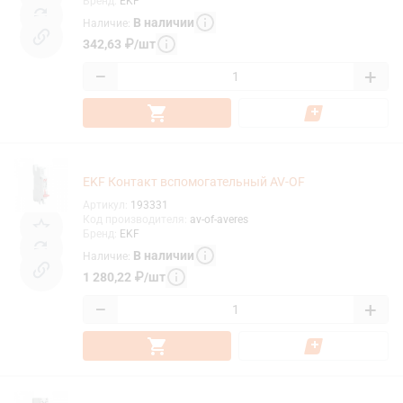
Бренд
:
EKF
В наличии
Наличие
:
342,63
₽
/
шт
−
+
EKF Контакт вспомогательный AV-OF
Артикул
:
193331
Код производителя
:
av-of-averes
Бренд
:
EKF
В наличии
Наличие
:
1 280,22
₽
/
шт
−
+