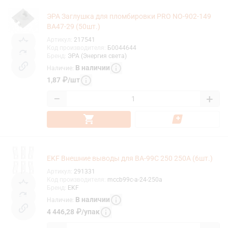
ЭРА Заглушка для пломбировки PRO NO-902-149
ВА47-29 (50шт.)
Артикул
:
217541
Код производителя
:
Б0044644
Бренд
:
ЭРА (Энергия света)
В наличии
Наличие
:
1,87
₽
/
шт
−
+
EKF Внешние выводы для ВА-99С 250 250А (6шт.)
Артикул
:
291331
Код производителя
:
mccb99c-a-24-250a
Бренд
:
EKF
В наличии
Наличие
:
4 446,28
₽
/
упак